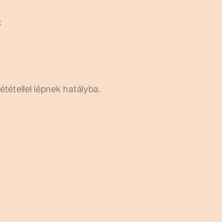
:
tétellel lépnek hatályba.