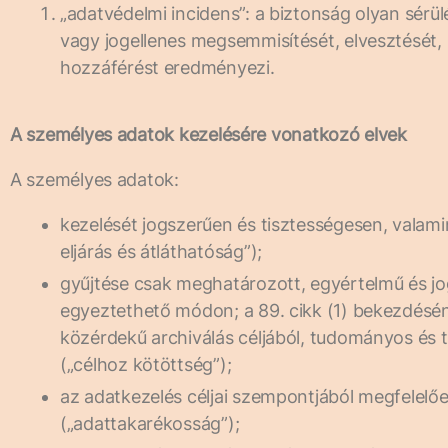
„adatvédelmi incidens”: a biztonság olyan sérü
vagy jogellenes megsemmisítését, elvesztését, 
hozzáférést eredményezi.
A személyes adatok kezelésére vonatkozó elvek
A személyes adatok:
kezelését jogszerűen és tisztességesen, valami
eljárás és átláthatóság”);
gyűjtése csak meghatározott, egyértelmű és jog
egyeztethető módon; a 89. cikk (1) bekezdésé
közérdekű archiválás céljából, tudományos és tö
(„célhoz kötöttség”);
az adatkezelés céljai szempontjából megfelelőe
(„adattakarékosság”);