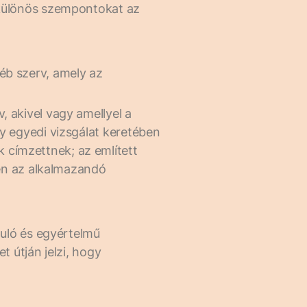
 különös szempontokat az
éb szerv, amely az
 akivel vagy amellyel a
y egyedi vizsgálat keretében
 címzettnek; az említett
ően az alkalmazandó
puló és egyértelmű
t útján jelzi, hogy