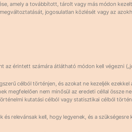
lése, amely a továbbított, tárolt vagy más módon kezel
megváltoztatását, jogosulatlan közlését vagy az azokh
nt az érintett számára átlátható módon kell végezni („
szerű célból történjen, és azokat ne kezeljék ezekkel
nek megfelelően nem minősül az eredeti céllal össze 
rténelmi kutatási célból vagy statisztikai célból tört
k és relevánsak kell, hogy legyenek, és a szükségesre k