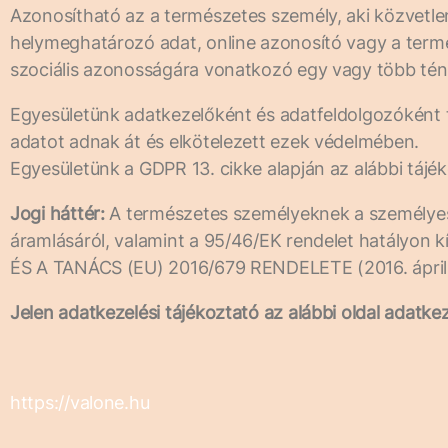
Azonosítható az a természetes személy, aki közvetle
helymeghatározó adat, online azonosító vagy a természe
szociális azonosságára vonatkozó egy vagy több tén
Egyesületünk adatkezelőként és adatfeldolgozóként 
adatot adnak át és elkötelezett ezek védelmében.
Egyesületünk a GDPR 13. cikke alapján az alábbi tájék
Jogi háttér:
A természetes személyeknek a személyes 
áramlásáról, valamint a 95/46/EK rendelet hatályon
ÉS A TANÁCS (EU) 2016/679 RENDELETE (2016. április
Jelen adatkezelési tájékoztató az alábbi oldal adatke
https://valone.hu