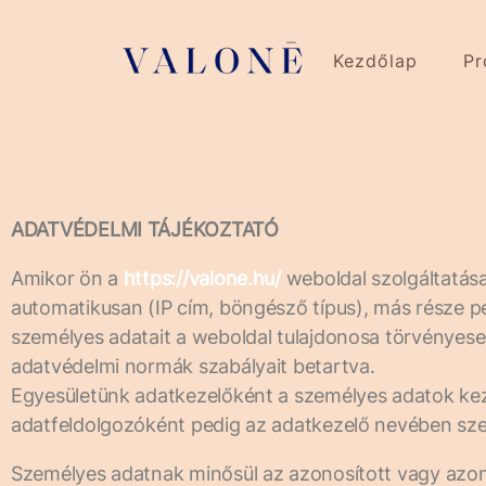
Kezdőlap
Pr
ADATVÉDELMI TÁJÉKOZTATÓ
Amikor ön a
https://valone.hu/
weboldal szolgáltatásai
automatikusan (IP cím, böngésző típus), más része pedi
személyes adatait a weboldal tulajdonosa törvényesen
adatvédelmi normák szabályait betartva.
Egyesületünk adatkezelőként a személyes adatok kez
adatfeldolgozóként pedig az adatkezelő nevében sze
Személyes adatnak minősül az azonosított vagy azon