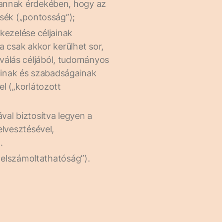
 annak érdekében, hogy az
tsék („pontosság”);
kezelése céljainak
a csak akkor kerülhet sor,
válás céljából, tudományos
ogainak és szabadságainak
l („korlátozott
val biztosítva legyen a
elvesztésével,
.
(„elszámoltathatóság”).