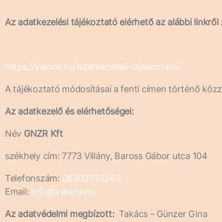
Az adatkezelési tájékoztató elérhető az alábbi linkről 
https://valone.hu/adatkezelesi-tajekoztato/
A tájékoztató módosításai a fenti címen történő közzé
Az adatkezelő és elérhetőségei:
Név
GNZR Kft
székhely cím: 7773 Villány, Baross Gábor utca 104
Telefonszám:
06303732245
Email:
info@valone.hu
Az adatvédelmi megbízott:
Takács – Günzer Gina