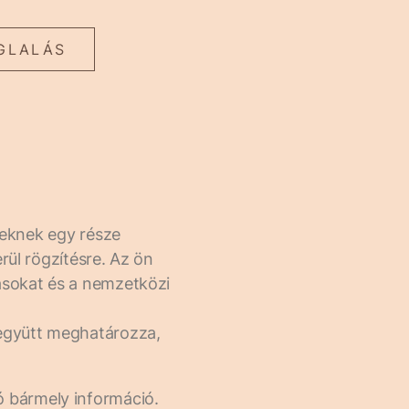
GLALÁS
lyeknek egy része
rül rögzítésre. Az ön
rásokat és a nemzetközi
 együtt meghatározza,
ó bármely információ.