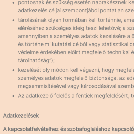
pontosnak és szükség esetén naprakésznek kell
adatkezelés céljai szempontjából pontatlan sze
tárolásának olyan formában kell történnie, ame
eléréséhez szükséges ideig teszi lehetővé; a s
amennyiben a személyes adatok kezelésére a 8
és történelmi kutatási célból vagy statisztikai 
védelme érdekében előírt megfelelő technikai é
tárolhatóság”);
kezelését oly módon kell végezni, hogy megfele
személyes adatok megfelelő biztonsága, az adat
megsemmisítésével vagy károsodásával szembeni 
Az adatkezelő felelős a fentiek megfelelésért, 
Adatkezelések
A kapcsolatfelvételhez és szobafoglaláshoz kapcsol