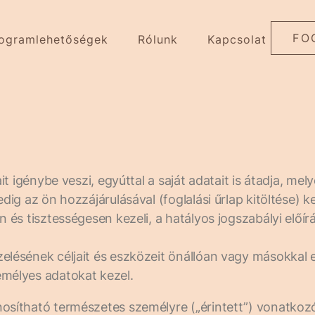
FO
ogramlehetőségek
Rólunk
Kapcsolat
t igénybe veszi, egyúttal a saját adatait is átadja, me
g az ön hozzájárulásával (foglalási űrlap kitöltése) ke
 és tisztességesen kezeli, a hatályos jogszabályi előí
elésének céljait és eszközeit önállóan vagy másokkal
mélyes adatokat kezel.
osítható természetes személyre („érintett”) vonatkoz