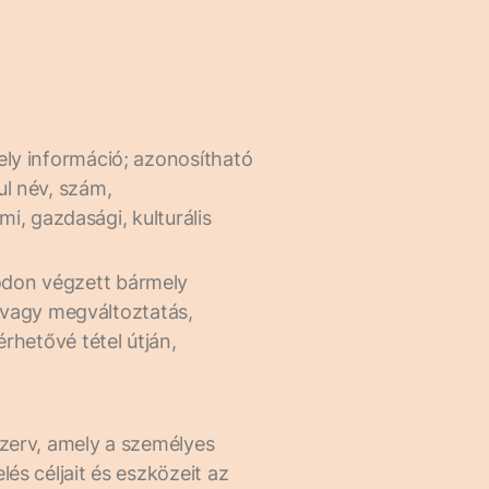
ely információ; azonosítható
l név, szám,
mi, gazdasági, kulturális
ódon végzett bármely
s vagy megváltoztatás,
rhetővé tétel útján,
szerv, amely a személyes
és céljait és eszközeit az