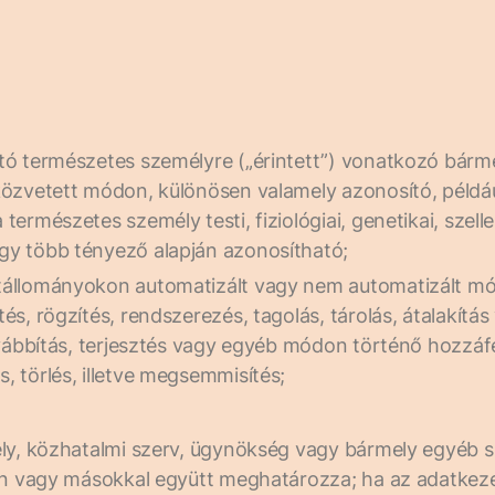
tó természetes személyre („érintett”) vonatkozó bárm
közvetett módon, különösen valamely azonosító, példáu
rmészetes személy testi, fiziológiai, genetikai, szelle
gy több tényező alapján azonosítható;
atállományokon automatizált vagy nem automatizált m
s, rögzítés, rendszerezés, tagolás, tárolás, átalakítá
ovábbítás, terjesztés vagy egyéb módon történő hozzáfé
 törlés, illetve megsemmisítés;
ély, közhatalmi szerv, ügynökség vagy bármely egyéb 
an vagy másokkal együtt meghatározza; ha az adatkezel