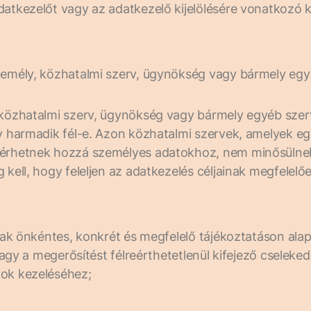
adatkezelőt vagy az adatkezelő kijelölésére vonatkozó
személy, közhatalmi szerv, ügynökség vagy bármely egy
 közhatalmi szerv, ügynökség vagy bármely egyéb szerv,
gy harmadik fél-e. Azon közhatalmi szervek, amelyek eg
 férhetnek hozzá személyes adatokhoz, nem minősülnek
 kell, hogy feleljen az adatkezelés céljainak megfelel
ának önkéntes, konkrét és megfelelő tájékoztatáson ala
vagy a megerősítést félreérthetetlenül kifejező cselekede
tok kezeléséhez;