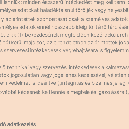
 lenniük; minden észszerű intézkedést meg kell tenni
mélyes adatokat haladéktalanul töröljék vagy helyesbí
ly az érintettek azonosítását csak a személyes adatok 
zemélyes adatok ennél hosszabb ideig történő tárolásár
9. cikk (1) bekezdésének megfelelően közérdekű archi
célból kerül majd sor, az e rendeletben az érintettek j
s szervezési intézkedések végrehajtására is figyelemme
lő technikai vagy szervezési intézkedések alkalmazásá
ok jogosulatlan vagy jogellenes kezelésével, véletlen 
védelmet is ideértve („integritás és bizalmas jelleg”)
továbbá képesnek kell lennie e megfelelés igazolására 
ódó adatkezelés