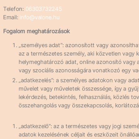
Telefon:
06303732245
Email:
info@valone.hu
Fogalom meghatározások
„személyes adat”: azonosított vagy azonosítha
az a természetes személy, aki közvetlen vagy 
helymeghatározó adat, online azonosító vagy a te
vagy szociális azonosságára vonatkozó egy va
„adatkezelés”: a személyes adatokon vagy ad
művelet vagy műveletek összessége, így a gyűjté
lekérdezés, betekintés, felhasználás, közlés t
összehangolás vagy összekapcsolás, korlátozás,
„adatkezelő”: az a természetes vagy jogi szem
adatok kezelésének céljait és eszközeit önálló