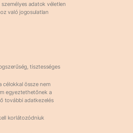
t személyes adatok véletlen
oz való jogosulatlan
jogszerűség, tisztességes
 a célokkal össze nem
nem egyeztethetőnek a
énő további adatkezelés
ell korlátozódniuk